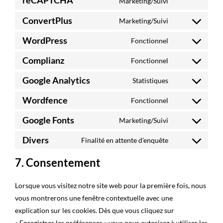
Consent
Marketing/Suivi
to
ConvertPlus
Marketing/Suivi
service
Consent
google-
to
WordPress
Fonctionnel
Consent
recaptcha
service
to
Complianz
Fonctionnel
convertplus
Consent
service
to
Google Analytics
Statistiques
wordpress
Consent
service
to
Wordfence
Fonctionnel
complianz
Consent
service
to
Google Fonts
Marketing/Suivi
google-
Consent
service
analytics
to
Divers
Finalité en attente d’enquête
wordfence
Consent
service
to
7. Consentement
google-
service
fonts
divers
Lorsque vous visitez notre site web pour la première fois, nous
vous montrerons une fenêtre contextuelle avec une
explication sur les cookies. Dès que vous cliquez sur
« Enregistrer les préférences » vous nous autorisez à utiliser les