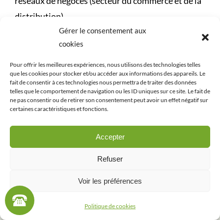
réseaux de négoces (secteur du commerce et de la
distribution).
Gérer le consentement aux
Capable de puiser les rayons de lumière quel que
cookies
soit le degré d’ensoleillement et l’heure de la
Pour offrir les meilleures expériences, nous utilisons des technologies telles
journée, nos puits de lumière prennent des formes
que les cookies pour stocker et/ou accéder aux informations des appareils. Le
fait de consentir à ces technologies nous permettra de traiter des données
variées, à savoir : plat, en dôme ou en forme de
telles que le comportement de navigation ou les ID uniques sur ce site. Le fait de
ne pas consentir ou de retirer son consentement peut avoir un effet négatif sur
fenêtre de toit.
certaines caractéristiques et fonctions.
Accepter
Refuser
Voir les préférences
Politique de cookies